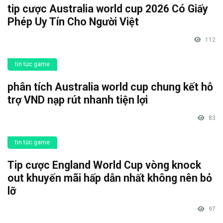
tip cược Australia world cup 2026 Có Giấy
Phép Uy Tín Cho Người Việt
112
tin tức game
phân tích Australia world cup chung kết hỗ
trợ VND nạp rút nhanh tiện lợi
83
tin tức game
Tip cược England World Cup vòng knock
out khuyến mãi hấp dẫn nhất không nên bỏ
lỡ
97