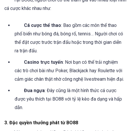
cá cược khác nhau như:
Cá cược thể thao
: Bao gồm các môn thể thao
phổ biến như bóng đá, bóng rổ, tennis… Người chơi có
thể đặt cược trước trận đấu hoặc trong thời gian diễn
ra trận đấu.
Casino trực tuyến
: Nơi bạn có thể trải nghiệm
các trò chơi bài như Poker, Blackjack hay Roulette với
cảm giác chân thật nhờ công nghệ livestream hiện đại.
Đua ngựa
: Đây cũng là một hình thức cá cược
được yêu thích tại BO88 với tỷ lệ kèo đa dạng và hấp
dẫn.
3. Đặc quyền thưởng phát từ BO88