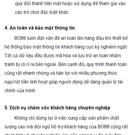
quy đổi thành tiền mặt hoặc sử dụng để tham gia vào
các trò chơi đặc biệt khác.
4. An toàn và bảo mật thông tin
BO88 luôn đặt vấn đề an toàn lên hàng đầu khi thiết kế
hệ thống bảo mật thông tin khách hàng cực kỳ nghiêm ngặt.
Tất cả dữ liệu đều được mã hóa và lưu trữ an toàn nhằm
tránh bị rò rỉ ra bên ngoài. Bên cạnh đó, quy trình thanh toán
cũng rất nhanh chóng và tiện lợi với nhiều phương thức
nạp/rút tiền linh hoạt giúp người dùng dễ dàng quản lý tài
chính của mình.
5. Dịch vụ chăm sóc khách hàng chuyên nghiệp
Không chỉ dừng lại ở việc cung cấp sản phẩm chất
lượng cao mà đội ngũ hỗ trợ khách hàng của BO88 cũng rất