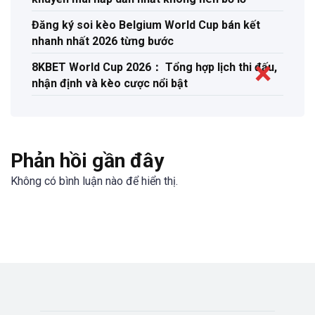
Đăng ký soi kèo Belgium World Cup bán kết
nhanh nhất 2026 từng bước
8KBET World Cup 2026： Tổng hợp lịch thi đấu,
nhận định và kèo cược nổi bật
Phản hồi gần đây
Không có bình luận nào để hiển thị.