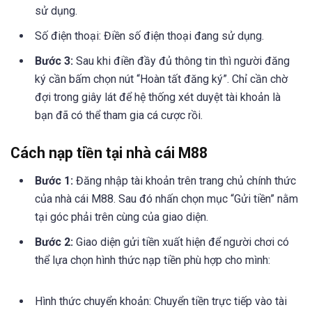
sử dụng.
Số điện thoại: Điền số điện thoại đang sử dụng.
Bước 3:
Sau khi điền đầy đủ thông tin thì người đăng
ký cần bấm chọn nút “Hoàn tất đăng ký”. Chỉ cần chờ
đợi trong giây lát để hệ thống xét duyệt tài khoản là
bạn đã có thể tham gia cá cược rồi.
Cách nạp tiền tại nhà cái M88
Bước 1:
Đăng nhập tài khoản trên trang chủ chính thức
của nhà cái M88. Sau đó nhấn chọn mục “Gửi tiền” nằm
tại góc phải trên cùng của giao diện.
Bước 2:
Giao diện gửi tiền xuất hiện để người chơi có
thể lựa chọn hình thức nạp tiền phù hợp cho mình:
Hình thức chuyển khoản: Chuyển tiền trực tiếp vào tài