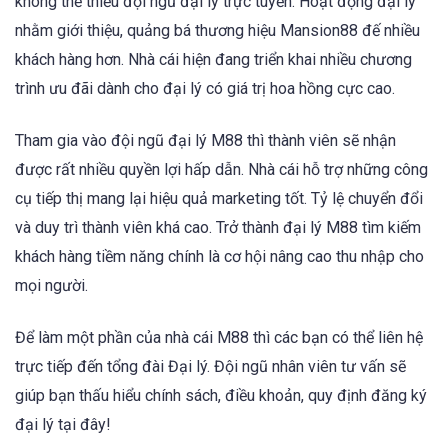
không thể thiếu đội ngũ đại lý trực tuyến. Hoạt động đại lý
nhằm giới thiệu, quảng bá thương hiệu Mansion88 đế nhiều
khách hàng hơn. Nhà cái hiện đang triển khai nhiều chương
trình ưu đãi dành cho đại lý có giá trị hoa hồng cực cao.
Tham gia vào đội ngũ đại lý M88 thì thành viên sẽ nhận
được rất nhiều quyền lợi hấp dẫn. Nhà cái hỗ trợ những công
cụ tiếp thị mang lại hiệu quả marketing tốt. Tỷ lệ chuyển đổi
và duy trì thành viên khá cao. Trở thành đại lý M88 tìm kiếm
khách hàng tiềm năng chính là cơ hội nâng cao thu nhập cho
mọi người.
Để làm một phần của nhà cái M88 thì các bạn có thể liên hệ
trực tiếp đến tổng đài Đại lý. Đội ngũ nhân viên tư vấn sẽ
giúp bạn thấu hiểu chính sách, điều khoản, quy định đăng ký
đại lý tại đây!