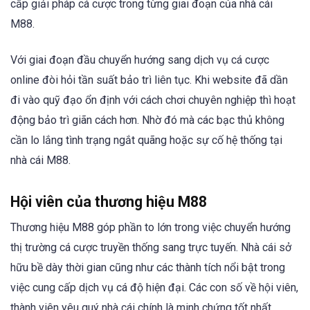
cấp giải pháp cá cược trong từng giai đoạn của nhà cái
M88.
Với giai đoạn đầu chuyển hướng sang dịch vụ cá cược
online đòi hỏi tần suất bảo trì liên tục. Khi website đã dần
đi vào quỹ đạo ổn định với cách chơi chuyên nghiệp thì hoạt
động bảo trì giãn cách hơn. Nhờ đó mà các bạc thủ không
cần lo lắng tình trạng ngắt quãng hoặc sự cố hệ thống tại
nhà cái M88.
Hội viên của thương hiệu M88
Thương hiệu M88 góp phần to lớn trong việc chuyển hướng
thị trường cá cược truyền thống sang trực tuyến. Nhà cái sở
hữu bề dày thời gian cũng như các thành tích nổi bật trong
việc cung cấp dịch vụ cá độ hiện đại. Các con số về hội viên,
thành viên yêu quý nhà cái chính là minh chứng tốt nhất