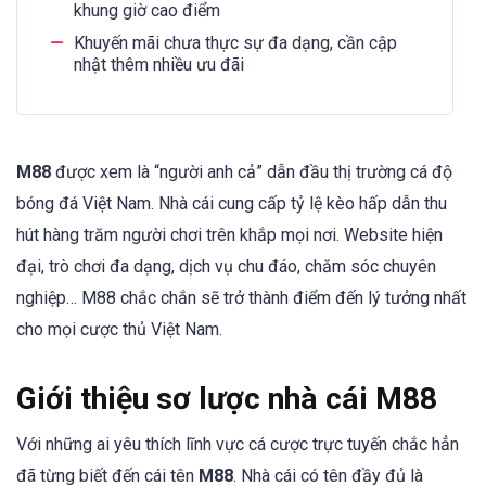
khung giờ cao điểm
Khuyến mãi chưa thực sự đa dạng, cần cập
nhật thêm nhiều ưu đãi
M88
được xem là “người anh cả” dẫn đầu thị trường cá độ
bóng đá Việt Nam. Nhà cái cung cấp tỷ lệ kèo hấp dẫn thu
hút hàng trăm người chơi trên khắp mọi nơi. Website hiện
đại, trò chơi đa dạng, dịch vụ chu đáo, chăm sóc chuyên
nghiệp… M88 chắc chắn sẽ trở thành điểm đến lý tưởng nhất
cho mọi cược thủ Việt Nam.
Giới thiệu sơ lược nhà cái M88
Với những ai yêu thích lĩnh vực cá cược trực tuyến chắc hẳn
đã từng biết đến cái tên
M88
. Nhà cái có tên đầy đủ là