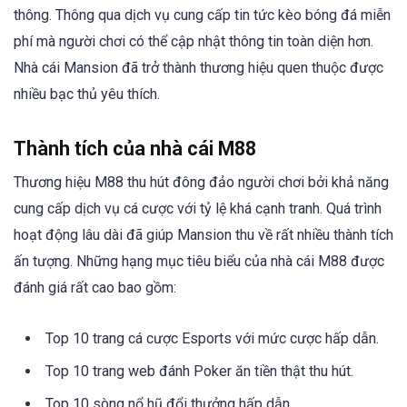
thông. Thông qua dịch vụ cung cấp tin tức kèo bóng đá miễn
phí mà người chơi có thể cập nhật thông tin toàn diện hơn.
Nhà cái Mansion đã trở thành thương hiệu quen thuộc được
nhiều bạc thủ yêu thích.
Thành tích của nhà cái M88
Thương hiệu M88 thu hút đông đảo người chơi bởi khả năng
cung cấp dịch vụ cá cược với tỷ lệ khá cạnh tranh. Quá trình
hoạt động lâu dài đã giúp Mansion thu về rất nhiều thành tích
ấn tượng. Những hạng mục tiêu biểu của nhà cái M88 được
đánh giá rất cao bao gồm:
Top 10 trang cá cược Esports với mức cược hấp dẫn.
Top 10 trang web đánh Poker ăn tiền thật thu hút.
Top 10 sòng nổ hũ đổi thưởng hấp dẫn.