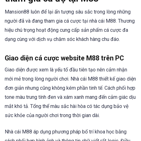
Mansion88 luôn để lại ấn tượng sâu sắc trong lòng những
người đã và đang tham gia cá cược tại nhà cái M88. Thương
hiệu chú trọng hoạt động cung cấp sản phẩm cá cược đa
dạng cùng với dịch vụ chăm sóc khách hàng chu đáo.
Giao diện cá cược website M88 trên PC
Giao diện được xem là yếu tố đầu tiên tạo nên cảm nhận
mới mẻ trong lòng người chơi. Nhà cái M88 thiết kế giao diện
đơn giản nhưng cũng không kém phần tinh tế. Cách phối hợp
tone màu trung tính đen và xám xanh mang đến cảm giác dịu
mắt khó tả. Tổng thể màu sắc hài hòa có tác dụng bảo vệ
sức khỏe của người chơi trong thời gian dài.
Nhà cái M88 áp dụng phương pháp bố trí khoa học bằng
cách phối hợp hình ảnh và thông tin chữ viết rất logic. Điều