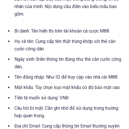
nhân của mình. Nội dung cầu điền vào biểu mẫu bao
gồm:
Bí danh: Tên hiển thị trên tài khoản cá cược M88
Họ và tên: Cung cấp tên thật trùng khớp với thẻ căn
cước công dân.
Ngày sinh: Điền thông tin đúng như thẻ căn cước công
dân,
Tên đăng nhập: Như ID để truy cập vào nhà cái M88
Mật khẩu: Tùy chọn loại mật khẩu có độ bảo mật cao.
Tiền tệ muốn sử dụng: VNĐ
Câu hỏi bí mật: Cần ghi nhớ để sử dụng trong trường
hợp quan trọng.
Địa chỉ Email: Cung cấp thông tin Email thường xuyên