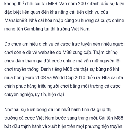
không thể chối cãi tại M88. Vào năm 2007 đánh dấu sự kiện
đặc biệt liên quan đến khả năng cải tiến dịch vụ của
Mansion88. Nhà cái hòa nhập cùng xu hướng cá cược online
mang tên Gambling tại thị trường Việt Nam.
Do chưa am hiểu dịch vụ cá cược trực tuyến nên nhiều người
chơi còn e dè về website do M88 cung cấp. Thậm chí họ
chưa dám tham gia đặt cược online mà vẫn giữ nguyên lối
chơi truyền thống. Danh tiếng M88 chỉ thật sự bùng nổ khi
mùa bóng Euro 2008 và World Cup 2010 diễn ra. Nhà cái đã
chinh phục hàng triệu người chơi bằng môi trường cá cược
chuyên nghiệp, uy tín, hiện đại.
Nhờ hai sự kiện bóng đá lớn nhất hành tinh đã giúp thị
trường cá cược Việt Nam bước sang trang mới. Cái tên M88
bắt đầu thịnh hành và xuất hiện trên mọi phương tiện truyền