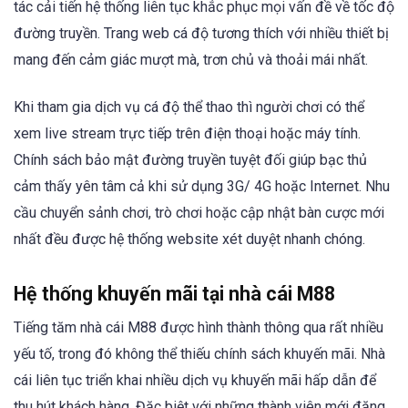
tác cải tiến hệ thống liên tục khắc phục mọi vấn đề về tốc độ
đường truyền. Trang web cá độ tương thích với nhiều thiết bị
mang đến cảm giác mượt mà, trơn chủ và thoải mái nhất.
Khi tham gia dịch vụ cá độ thể thao thì người chơi có thể
xem live stream trực tiếp trên điện thoại hoặc máy tính.
Chính sách bảo mật đường truyền tuyệt đối giúp bạc thủ
cảm thấy yên tâm cả khi sử dụng 3G/ 4G hoặc Internet. Nhu
cầu chuyển sảnh chơi, trò chơi hoặc cập nhật bàn cược mới
nhất đều được hệ thống website xét duyệt nhanh chóng.
Hệ thống khuyến mãi tại nhà cái M88
Tiếng tăm nhà cái M88 được hình thành thông qua rất nhiều
yếu tố, trong đó không thể thiếu chính sách khuyến mãi. Nhà
cái liên tục triển khai nhiều dịch vụ khuyến mãi hấp dẫn để
thu hút khách hàng. Đặc biệt với những thành viên mới đăng