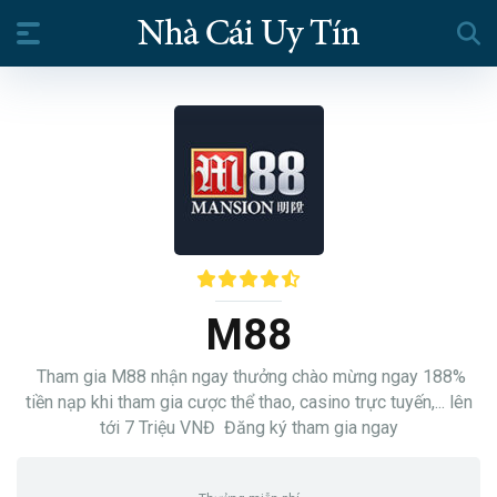
M88
Tham gia M88 nhận ngay thưởng chào mừng ngay 188%
tiền nạp khi tham gia cược thể thao, casino trực tuyến,... lên
tới 7 Triệu VNĐ Đăng ký tham gia ngay