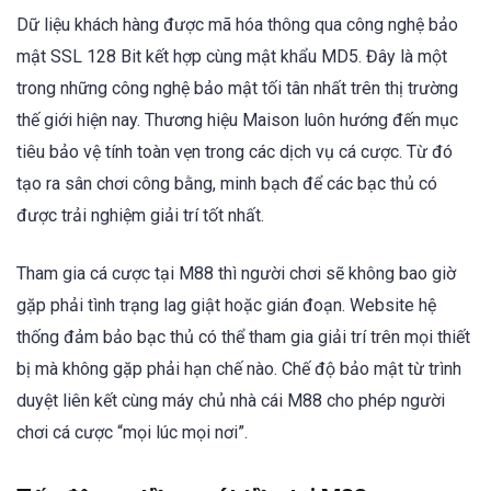
Dữ liệu khách hàng được mã hóa thông qua công nghệ bảo
mật SSL 128 Bit kết hợp cùng mật khẩu MD5. Đây là một
trong những công nghệ bảo mật tối tân nhất trên thị trường
thế giới hiện nay. Thương hiệu Maison luôn hướng đến mục
tiêu bảo vệ tính toàn vẹn trong các dịch vụ cá cược. Từ đó
tạo ra sân chơi công bằng, minh bạch để các bạc thủ có
được trải nghiệm giải trí tốt nhất.
Tham gia cá cược tại M88 thì người chơi sẽ không bao giờ
gặp phải tình trạng lag giật hoặc gián đoạn. Website hệ
thống đảm bảo bạc thủ có thể tham gia giải trí trên mọi thiết
bị mà không gặp phải hạn chế nào. Chế độ bảo mật từ trình
duyệt liên kết cùng máy chủ nhà cái M88 cho phép người
chơi cá cược “mọi lúc mọi nơi”.