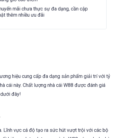
huyến mãi chưa thực sự đa dạng, cần cập
hật thêm nhiều ưu đãi
ương hiệu cung cấp đa dạng sản phẩm giải trí với tỷ
nhà cái này. Chất lượng nhà cái W88 được đánh giá
t dưới đây!
8
a. Lĩnh vực cá độ tạo ra sức hút vượt trội với các bộ