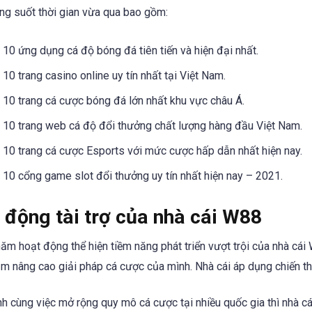
ng suốt thời gian vừa qua bao gồm:
 10 ứng dụng cá độ bóng đá tiên tiến và hiện đại nhất.
 10 trang casino online uy tín nhất tại Việt Nam.
 10 trang cá cược bóng đá lớn nhất khu vực châu Á.
 10 trang web cá độ đổi thưởng chất lượng hàng đầu Việt Nam.
 10 trang cá cược Esports với mức cược hấp dẫn nhất hiện nay.
 10 cổng game slot đổi thưởng uy tín nhất hiện nay – 2021.
 động tài trợ của nhà cái W88
ăm hoạt động thể hiện tiềm năng phát triển vượt trội của nhà cái
m nâng cao giải pháp cá cược của mình. Nhà cái áp dụng chiến t
h cùng việc mở rộng quy mô cá cược tại nhiều quốc gia thì nhà cái