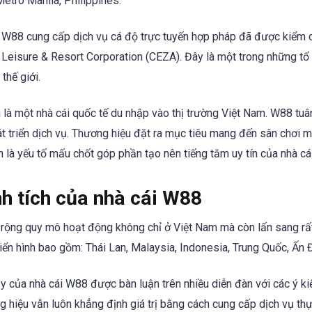
Metro Manila, Philippines.
W88 cung cấp dịch vụ cá độ trực tuyến hợp pháp đã được kiểm du
Leisure & Resort Corporation (CEZA). Đây là một trong những tổ 
 thế giới.
n là một nhà cái quốc tế du nhập vào thị trường Việt Nam. W88 tuâ
t triển dịch vụ. Thương hiệu đặt ra mục tiêu mang đến sân chơi 
h là yếu tố mấu chốt góp phần tạo nên tiếng tăm uy tín của nhà cá
h tích của nhà cái W88
ộng quy mô hoạt động không chỉ ở Việt Nam mà còn lấn sang rất n
iển hình bao gồm: Thái Lan, Malaysia, Indonesia, Trung Quốc, Ấn
ậy của nhà cái W88 được bàn luận trên nhiều diễn đàn với các ý ki
ng hiệu vẫn luôn khẳng định giá trị bằng cách cung cấp dịch vụ t