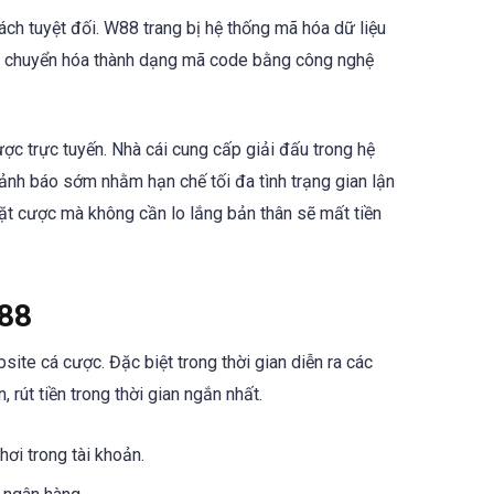
ách tuyệt đối. W88 trang bị hệ thống mã hóa dữ liệu
ược chuyển hóa thành dạng mã code bằng công nghệ
ược trực tuyến. Nhà cái cung cấp giải đấu trong hệ
ảnh báo sớm nhằm hạn chế tối đa tình trạng gian lận
ặt cược mà không cần lo lắng bản thân sẽ mất tiền
W88
bsite cá cược. Đặc biệt trong thời gian diễn ra các
 rút tiền trong thời gian ngắn nhất.
ơi trong tài khoản.