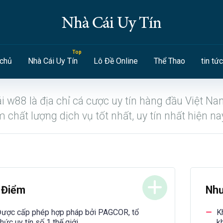
 chủ
Nhà Cái Uy Tín
Lô Đề Online
Thể Thao
tin tứ
i w88 là địa chỉ cá cược uy tín hàng đầu Việt Na
 chất lượng dịch vụ tốt nhất, uy tín nhất hiện na
 Điểm
Như
ược cấp phép hợp pháp bởi PAGCOR, tổ
K
hức uy tín số 1 thế giới
k