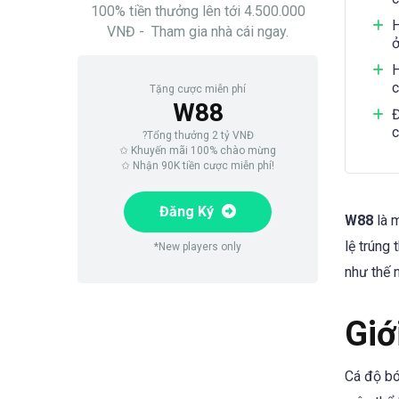
100% tiền thưởng lên tới 4.500.000
H
VNĐ - Tham gia nhà cái ngay.
ở
H
c
Tặng cược miễn phí
W88
Đ
c
?Tổng thưởng 2 tỷ VNĐ
✩ Khuyến mãi 100% chào mừng
✩ Nhận 90K tiền cược miễn phí!
Đăng Ký
W88
là m
lệ trúng
*New players only
như thế 
Giớ
Cá độ bón