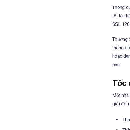
Thông qu
tối tân 
SSL 128 
Thương h
thống bó
hoặc dàn
oan.
Tốc 
Một nhà c
giải đấu
Thờ