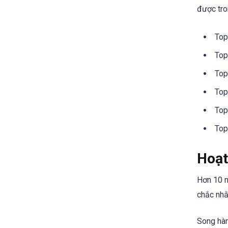
được tro
Top
Top
Top
Top
Top
Top
Hoạt
Hơn 10 n
chắc nhằ
Song hàn