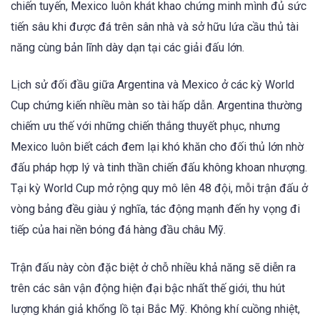
chiến tuyến, Mexico luôn khát khao chứng minh mình đủ sức
tiến sâu khi được đá trên sân nhà và sở hữu lứa cầu thủ tài
năng cùng bản lĩnh dày dạn tại các giải đấu lớn.
Lịch sử đối đầu giữa Argentina và Mexico ở các kỳ World
Cup chứng kiến nhiều màn so tài hấp dẫn. Argentina thường
chiếm ưu thế với những chiến thắng thuyết phục, nhưng
Mexico luôn biết cách đem lại khó khăn cho đối thủ lớn nhờ
đấu pháp hợp lý và tinh thần chiến đấu không khoan nhượng.
Tại kỳ World Cup mở rộng quy mô lên 48 đội, mỗi trận đấu ở
vòng bảng đều giàu ý nghĩa, tác động mạnh đến hy vọng đi
tiếp của hai nền bóng đá hàng đầu châu Mỹ.
Trận đấu này còn đặc biệt ở chỗ nhiều khả năng sẽ diễn ra
trên các sân vận động hiện đại bậc nhất thế giới, thu hút
lượng khán giả khổng lồ tại Bắc Mỹ. Không khí cuồng nhiệt,