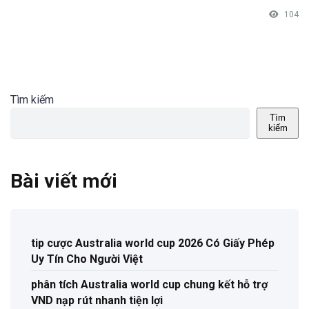
104
Tìm kiếm
Tìm
kiếm
Bài viết mới
tip cược Australia world cup 2026 Có Giấy Phép
Uy Tín Cho Người Việt
phân tích Australia world cup chung kết hỗ trợ
VND nạp rút nhanh tiện lợi