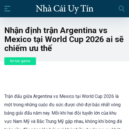
Nhận định trận Argentina vs
Mexico tại World Cup 2026 ai sẽ
chiếm ưu thế
tin tức game
Trận đấu giữa Argentina vs Mexico tại World Cup 2026 là
một trong những cuộc đọ sức được chờ đợi bậc nhất vòng
bảng giải đấu năm nay. Mỗi khi hai đội tuyển lớn của khu
vực Nam Mỹ và Bắc Trung Mỹ gặp nhau, không khí bóng đá