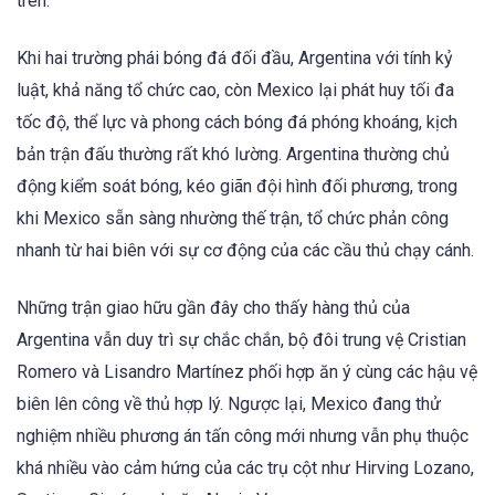
trên.
Khi hai trường phái bóng đá đối đầu, Argentina với tính kỷ
luật, khả năng tổ chức cao, còn Mexico lại phát huy tối đa
tốc độ, thể lực và phong cách bóng đá phóng khoáng, kịch
bản trận đấu thường rất khó lường. Argentina thường chủ
động kiểm soát bóng, kéo giãn đội hình đối phương, trong
khi Mexico sẵn sàng nhường thế trận, tổ chức phản công
nhanh từ hai biên với sự cơ động của các cầu thủ chạy cánh.
Những trận giao hữu gần đây cho thấy hàng thủ của
Argentina vẫn duy trì sự chắc chắn, bộ đôi trung vệ Cristian
Romero và Lisandro Martínez phối hợp ăn ý cùng các hậu vệ
biên lên công về thủ hợp lý. Ngược lại, Mexico đang thử
nghiệm nhiều phương án tấn công mới nhưng vẫn phụ thuộc
khá nhiều vào cảm hứng của các trụ cột như Hirving Lozano,