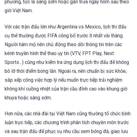
phương, tức là sáng sớm hoặc gần trưa ngày hôm sau theo
giờ Việt Nam.
Với các trận đấu lớn như Argentina vs Mexico, lịch thi đấu
cụ thể thường được FIFA công bố trước ít nhất vài tháng.
Người hâm mộ nên chủ động theo dõi thông tin trên các
kênh truyền hình thể thao uy tín (VTV, FPT Play, Next
Sports…) cũng như kiểm tra ứng dụng lịch thi đấu để không
bỏ lỡ thời điểm bóng lăn. Ngoài ra, nên chuẩn bị sức khỏe,
sắp xếp công việc hợp lý nếu muốn trực tiếp trải nghiệm
không khí cuồng nhiệt của trận cầu đỉnh cao vào khung giờ
khuya hoặc sáng sớm.
Hơn nữa, các nhà đài tại Việt Nam cũng thường tổ chức bình
luận trực tiếp, các chương trình phân tích chuyên môn trước
và sau trận đấu để phục vụ nhu cầu xem bóng đá, giao lưu