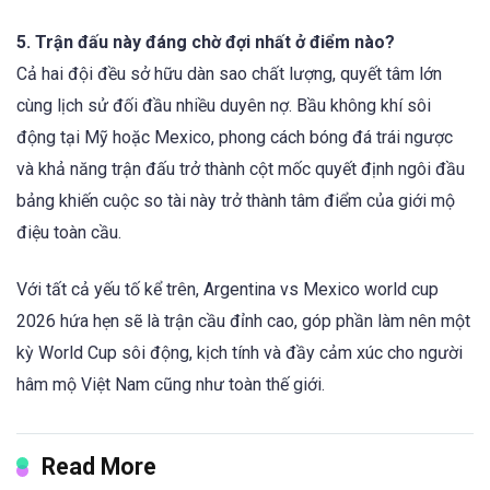
5. Trận đấu này đáng chờ đợi nhất ở điểm nào?
Cả hai đội đều sở hữu dàn sao chất lượng, quyết tâm lớn
cùng lịch sử đối đầu nhiều duyên nợ. Bầu không khí sôi
động tại Mỹ hoặc Mexico, phong cách bóng đá trái ngược
và khả năng trận đấu trở thành cột mốc quyết định ngôi đầu
bảng khiến cuộc so tài này trở thành tâm điểm của giới mộ
điệu toàn cầu.
Với tất cả yếu tố kể trên, Argentina vs Mexico world cup
2026 hứa hẹn sẽ là trận cầu đỉnh cao, góp phần làm nên một
kỳ World Cup sôi động, kịch tính và đầy cảm xúc cho người
hâm mộ Việt Nam cũng như toàn thế giới.
Read More