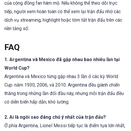
của cộng đồng fan hâm mộ. Nếu không thể theo dõi trực
tiếp, người xem hoàn toàn có thể xem lại trận đấu nhờ các
dịch vụ streaming, highlight hoặc tóm tắt trận đấu trên các
nền tảng số.
FAQ
1. Argentina và Mexico đã gặp nhau bao nhiêu lần tại
World Cup?
Argentina và Mexico từng gặp nhau 3 lần ở các kỳ World
Cup: năm 1930, 2006, và 2010. Argentina đều giành chiến
thắng trong những lần đối đầu này, nhưng mỗi trận đấu đều
có diễn biến hấp dẫn, khó lường.
2. Ai là ngôi sao đáng chú ý nhất của trận đấu?
Ở phía Argentina, Lionel Messi tiếp tục là điểm tựa lớn nhất,