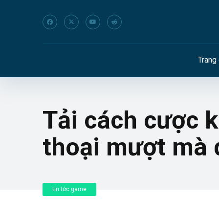
Trang
Tải cách cược k
thoại mượt mà 
tin tức game