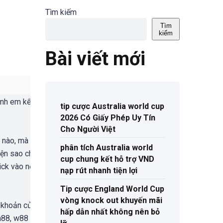
Tìm kiếm
Tìm
kiếm
Bài viết mới
h em kể với tôi: nạp hơn 50 triệu vào một site nghe tên rất “Tây
tip cược Australia world cup
2026 Có Giấy Phép Uy Tín
Cho Người Việt
ào, mà là chọn đúng nhà cái. Trang cá độ bóng đá uy tín luôn có 
phân tích Australia world
o diện sao chép, không có mục giới thiệu pháp lý, không đề cập đ
cup chung kết hỗ trợ VND
vào nếu có link dẫn tới trang xác thực. Thứ hai, vào mục “About/
nạp rút nhanh tiện lợi
Tip cược England World Cup
vòng knock out khuyến mãi
 khoản của bạn. Một trang cá độ bóng đá nghiêm túc sẽ sử dụng ch
hấp dẫn nhất không nên bỏ
fun88, w88 hoặc m88 đã tích hợp OTP qua SMS/email hoặc ứng dụng