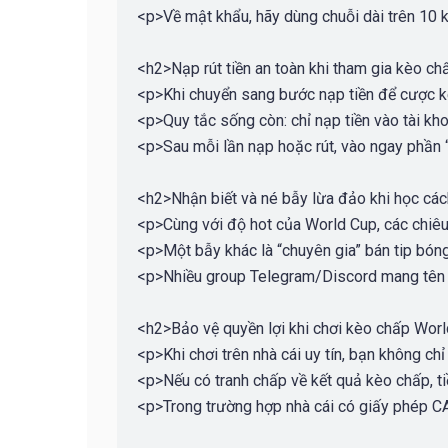
<p>Về mật khẩu, hãy dùng chuỗi dài trên 10 k
<h2>Nạp rút tiền an toàn khi tham gia kèo c
<p>Khi chuyển sang bước nạp tiền để cược kèo
<p>Quy tắc sống còn: chỉ nạp tiền vào tài kh
<p>Sau mỗi lần nạp hoặc rút, vào ngay phần “L
<h2>Nhận biết và né bẫy lừa đảo khi học cá
<p>Cùng với độ hot của World Cup, các chiêu 
<p>Một bẫy khác là “chuyên gia” bán tip bón
<p>Nhiều group Telegram/Discord mang tên “kè
<h2>Bảo vệ quyền lợi khi chơi kèo chấp Worl
<p>Khi chơi trên nhà cái uy tín, bạn không c
<p>Nếu có tranh chấp về kết quả kèo chấp, tiề
<p>Trong trường hợp nhà cái có giấy phép CAG